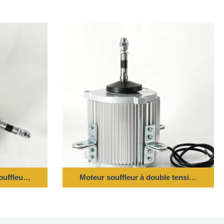
souffleur à phase unique 0,27 CV 1550 tours par minute 115 V 60 
Moteur souffleur à double tension et fr