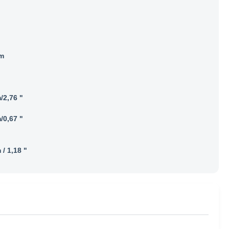
m
/2,76 "
/0,67 "
/ 1,18 "