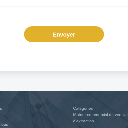
Envoyer
es
Catégories
Moteur commercial de ventila
d'extraction
 nous