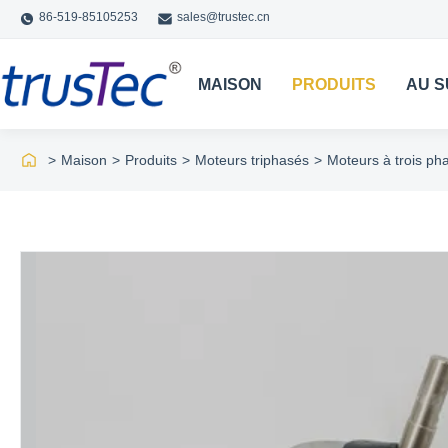
86-519-85105253
sales@trustec.cn
MAISON
PRODUITS
AU S
>
Maison
>
Produits
>
Moteurs triphasés
>
Moteurs à trois ph