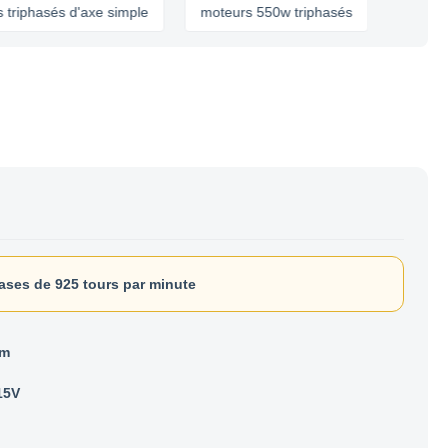
asés d'axe simple
moteurs 550w triphasés
ases de 925 tours par minute
mm
15V