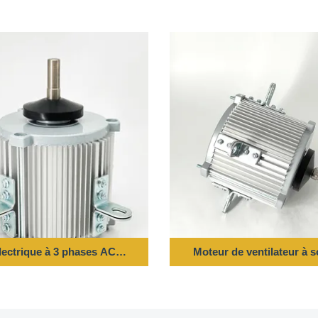
lectrique à 3 phases AC 1HP 220V 60HZ 900RPM
Moteur de ventilateur à 