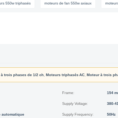
w triphasés
moteurs de fan 550w axiaux
moteurs triph
à trois phases de 1/2 ch
,
Moteurs triphasés AC
,
Moteur à trois ph
Frame:
154 
Supply Voltage:
380-4
e automatique
Supply Frequency:
50Hz