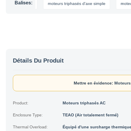
Balises:
50w axiaux
moteurs triphasés d'axe simple
moteurs 550
Détails Du Produit
Mettre en évidence:
Moteurs 
Product:
Moteurs triphasés AC
Enclosure Type:
TEAO (Air totalement fermé)
Thermal Overload:
Équipé d'une surcharge thermiqu