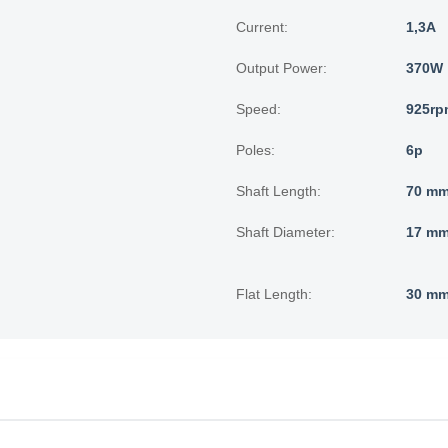
Current:
1,3A
Output Power:
370W
Speed:
925rp
Poles:
6p
Shaft Length:
70 mm
Shaft Diameter:
17 mm
Flat Length:
30 mm 