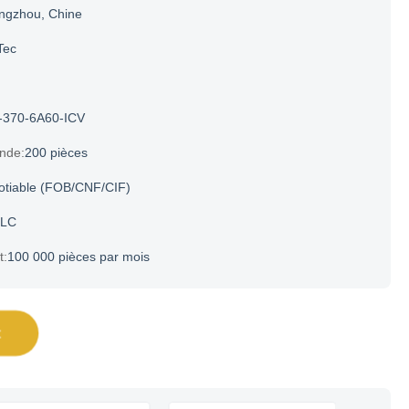
ngzhou, Chine
Tec
-370-6A60-ICV
nde:
200 pièces
otiable (FOB/CNF/CIF)
 LC
t:
100 000 pièces par mois