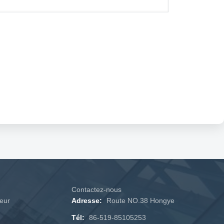
Contactez-nous
teur
Adresse:
Route NO.38 Hongye
Tél:
86-519-85105253