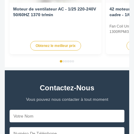
Moteur de ventilateur AC - 1/25 220-240V
42 moteur à
50/60HZ 1370 tr/min
cadre - 1/6
1300RPM/3
Fan Coil Unit 
1300RPM/3SPD
Specifications
Type Permanent
Obtenez le meilleur prix
O
TEAO (Totally 
Equipped With
Phase Single P
Contactez-Nous
Vous pouvez nous contacter à tout moment