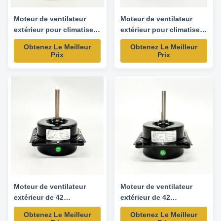
Moteur de ventilateur
Moteur de ventilateur
extérieur pour climatiseur
extérieur pour climatiseur
- 55W 220/230V 50/60HZ
- 60W 1200RPM 220V
Obtenez Le Meilleur
Obtenez Le Meilleur
50Hz
Prix
Prix
Moteur de ventilateur
Moteur de ventilateur
extérieur de 42
extérieur de 42
cadres/120 mm - 1/8HP
cadres/120 mm - 1/6HP
Obtenez Le Meilleur
Obtenez Le Meilleur
900 tours par minute
900RPM 220V 50HZ