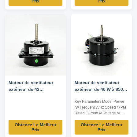
Prix
Prix
220V 50HZ
Moteur de ventilateur
Moteur de ventilateur
extérieur de 42
extérieur de 40 W à 850
cadres/120 mm - 1/4 HP
tours/minute 6P CW 3,0
Key Parameters Model Power
900 tours par minute
uF/370v
/W Frequency /Hz Speed /RPM
220V 50HZ
Rated Current /A Voltage /V
YDK95-40-6A2 40 60 850 0.50
Obtenez Le Meilleur
Obtenez Le Meilleur
200-240 Ps:all dimension can
Prix
Prix
be customized according to
customer requirement. Product