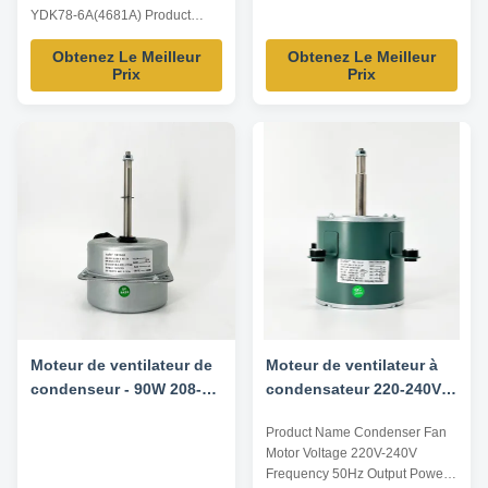
((4681A)
YDK78-6A(4681A) Product
Name Outdoor Fan Motor
Obtenez Le Meilleur
Obtenez Le Meilleur
Voltage 208V-230V Frequency
Prix
Prix
60 Hz Output Power 78W Pole
6P AMPS 0.83A Speed
900RPM Capacitor 6μF/370V
Insulation Class Class B
Rotation CCW-SE Other
protection THERMALLY
PROTECTED Key Parameters
Model ...
Moteur de ventilateur de
Moteur de ventilateur à
condenseur - 90W 208-
condensateur 220-240V
230V 50/60HZ 900RPM
50HZ 1/7HP
Product Name Condenser Fan
860RPM/3SPD Moteurs
Motor Voltage 220V-240V
thermiquement protégés
Frequency 50Hz Output Power