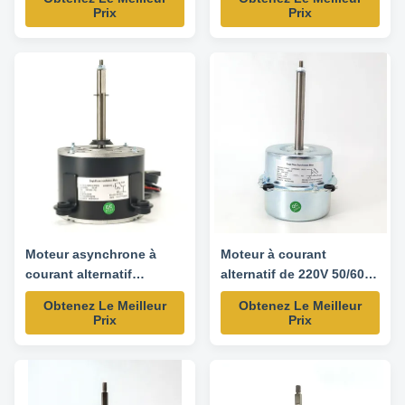
Prix
Prix
dimension can be customized
Capacitor 7.6μF/370V Insulation
according to customer
Class Class B Power Factor 0.9
requirement. Product Features
Other protection THERMALLY
1. Use NSK low noise high
PROTECTED Key Parameters
quality rolling bearing. 2. Small
Model Power /W Frequency /Hz
vibration,high efficiency ...
Speed /RPM Rated Current /A ...
Moteur asynchrone à
Moteur à courant
courant alternatif
alternatif de 220V 50/60Hz
extérieur pour climatiseur
60W 800RPM pour la
Obtenez Le Meilleur
Obtenez Le Meilleur
- 220V 50/60Hz 140W
climatisation extérieure
Prix
Prix
1160RPM