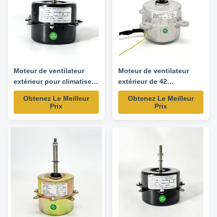
Moteur de ventilateur
Moteur de ventilateur
extérieur pour climatiseur
extérieur de 42
90W 1200RPM 220V 50Hz
cadres/120 mm - 65W
Obtenez Le Meilleur
Obtenez Le Meilleur
900RPM 208-230V
Prix
Prix
50/60HZ