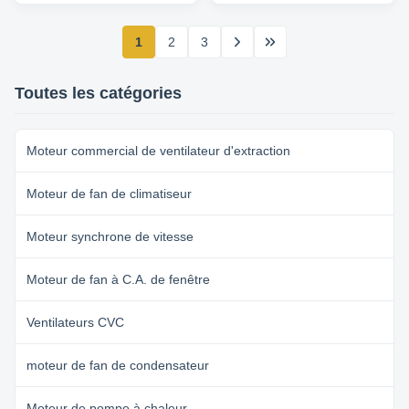
Features 1. Use NSK low noise
high quality rolling bearing. 2.
1
2
3
Small vibration,high efficiency .
3. Low ...
Toutes les catégories
Moteur commercial de ventilateur d'extraction
Moteur de fan de climatiseur
Moteur synchrone de vitesse
Moteur de fan à C.A. de fenêtre
Ventilateurs CVC
moteur de fan de condensateur
Moteur de pompe à chaleur