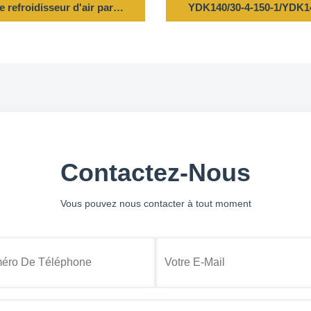
1/9HP 220/230V 50/60HZ 1425/1725/940/1140RPM
e refroidisseur d'air par évaporation - 1/2HP/1/6HP 220/230V 5
YDK140/30-4-150-1/YDK140
Contactez-Nous
Vous pouvez nous contacter à tout moment