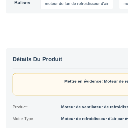
Balises:
 plus frais
moteur de fan de refroidisseur d'air
moteur de
Détails Du Produit
Mettre en évidence:
Moteur de re
Product:
Moteur de ventilateur de refroidiss
Motor Type:
Moteur de refroidisseur d'air par 