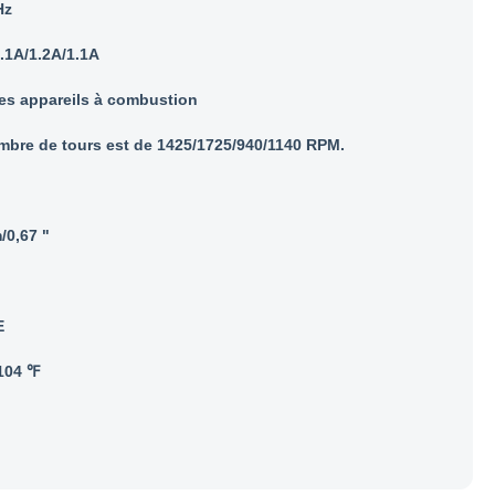
Hz
.1A/1.2A/1.1A
les appareils à combustion
mbre de tours est de 1425/1725/940/1140 RPM.
/0,67 "
E
104 ℉