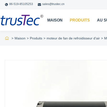
86-519-85105253
sales@trustec.cn
MAISON
PRODUITS
AU S
>
Maison
>
Produits
>
moteur de fan de refroidisseur d'air
>
M