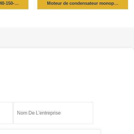
0/60HZ 1425/1725/940/1140RPM
-150-6T5 - Moteur de ventilateur de refroidisseur d'air à 6 pôl
Moteur de condensateur monophasé utilis