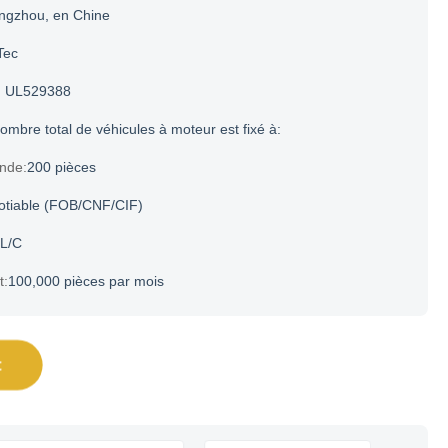
ngzhou, en Chine
Tec
UL529388
ombre total de véhicules à moteur est fixé à:
nde:
200 pièces
otiable (FOB/CNF/CIF)
 L/C
t:
100,000 pièces par mois