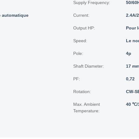
Supply Frequency:
50/60
e automatique
Current:
2.4A/2
Output HP:
Pour 
Speed:
Le no
Pole:
4p
Shaft Diameter:
17 mm
PF:
0,72
Rotation:
CW-S
Max. Ambient
40 ℃/
Temperature: