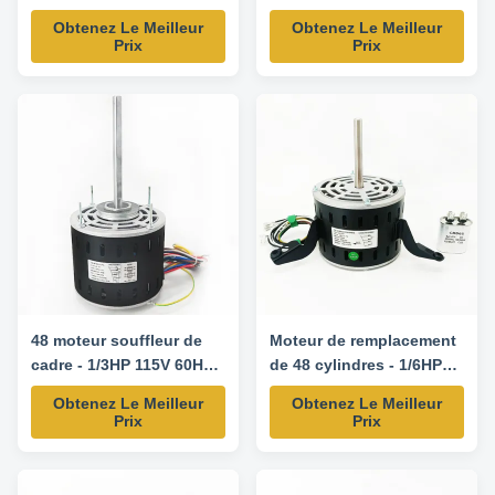
as a direct replacement for
Obtenez Le Meilleur
Obtenez Le Meilleur
various HVAC and industrial
Prix
Prix
ventilation systems.
Horsepower: 1/3 HP Voltage:
208-230V Frequency: 60 Hz
RPM: 1075 RPM Speed: 3-
Speed Model Number:
5KCP39GGP993AS Frame
Size: 48 Frame ...
48 moteur souffleur de
Moteur de remplacement
cadre - 1/3HP 115V 60HZ
de 48 cylindres - 1/6HP
1625RPM/3SPD-3LU77J
277V 60HZ 1075RPM-
Obtenez Le Meilleur
Obtenez Le Meilleur
moteur de remplacement
5KCP39CGP686S
Prix
Prix