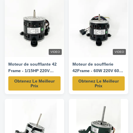
VIDEO
VIDEO
Moteur de soufflante 42
Moteur de soufflerie
Frame - 1/15HP 220V
42Frame - 60W 220V 60HZ
60HZ 825RPM/3SPD
825RPM/3VIT
Obtenez Le Meilleur
Obtenez Le Meilleur
Prix
Prix