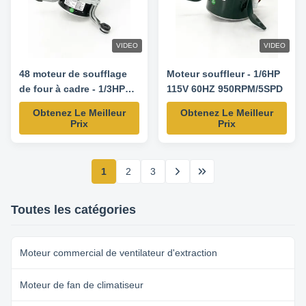
VIDEO
VIDEO
48 moteur de soufflage
Moteur souffleur - 1/6HP
de four à cadre - 1/3HP
115V 60HZ 950RPM/5SPD
240V 60HZ 960RPM/4SPD
Obtenez Le Meilleur
Obtenez Le Meilleur
- 5KCP39EGT057AS
Prix
Prix
moteur de remplacement
1
2
3
Toutes les catégories
Moteur commercial de ventilateur d'extraction
Moteur de fan de climatiseur