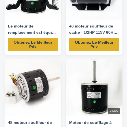
Le moteur de
48 moteur souffleur de
remplacement est équipé
cadre - 1/2HP 115V 60HZ
d'un moteur de
1725RPM-GF2054 moteur
Obtenez Le Meilleur
Obtenez Le Meilleur
remplacement de type
de remplacement
Prix
Prix
SPD-0131F00042.
VIDEO
48 moteur souffleur de
Moteur de soufflage à