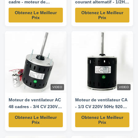
cadre - moteur de
courant alternatif - 1/2HP
remplacement 1/3HP 115V
318-410V 50HZ 920RPM
Obtenez Le Meilleur
Obtenez Le Meilleur
50HZ 1075RPM/4SPD-
Prix
Prix
5KCP39HGS599S
VIDEO
VIDEO
Moteur de ventilateur AC
Moteur de ventilateur CA
48 cadres - 3/4 CV 230V
- 1/3 CV 220V 50Hz 920
50Hz 1100 tr/min / 4
tr/min
Obtenez Le Meilleur
Obtenez Le Meilleur
vitesses - AK39PGD103S
Prix
Prix
Moteur de remplacement