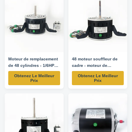
Moteur de remplacement
48 moteur souffleur de
de 48 cylindres - 1/6HP
cadre - moteur de
277V 60HZ 1075RPM-
remplacement 1/4HP 277V
Obtenez Le Meilleur
Obtenez Le Meilleur
5KCP39CGP687S
60HZ 1075RPM-
Prix
Prix
5KCP39GGP689S