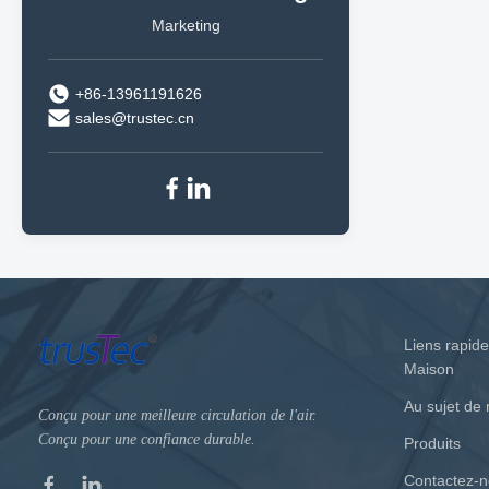
Marketing
+86-13961191626
sales@trustec.cn
Liens rapid
Maison
Au sujet de
Conçu pour une meilleure circulation de l'air.
Conçu pour une confiance durable.
Produits
Contactez-