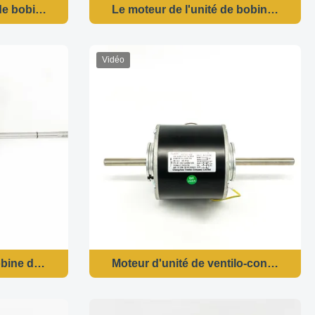
de bobine de fan d'axe
Le moteur de l'unité de bobine de v
Vidéo
27V 60HZ 1100RPM/3SPD CCW-LE
bobine de ventilateur 48 - 320W 220V 60HZ 1100RPM/3SPD 
Moteur d'unité de ventilo-convecteur 