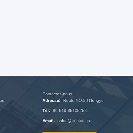
Contactez-nous
teur
Adresse:
Route NO.38 Hongye
Tél:
86-519-85105253
Email:
sales@trustec.cn