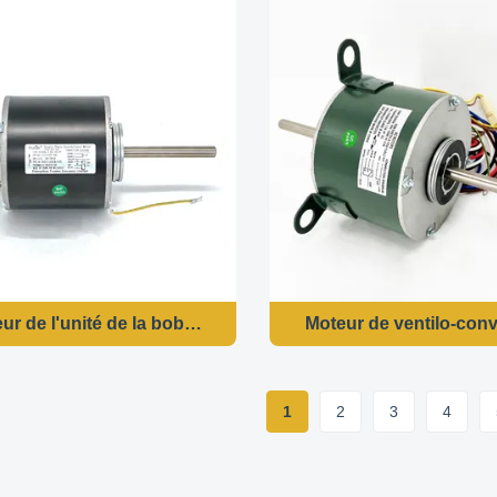
ur de l'unité de la bobine du ventilateur de cadre - 20W 
Moteur de ventilo-con
1
2
3
4