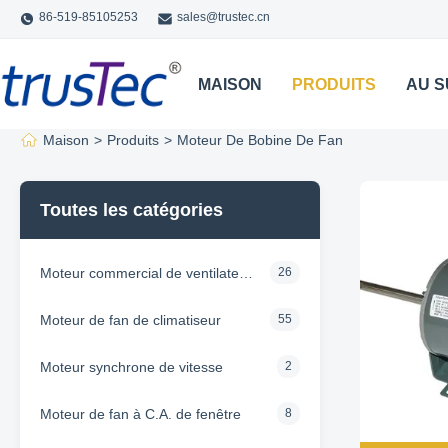
86-519-85105253
sales@trustec.cn
MAISON
PRODUITS
AU S
Maison
>
Produits
>
Moteur De Bobine De Fan
Toutes les catégories
Moteur commercial de ventilateur d'extraction
26
Moteur de fan de climatiseur
55
Moteur synchrone de vitesse
2
Moteur de fan à C.A. de fenêtre
8