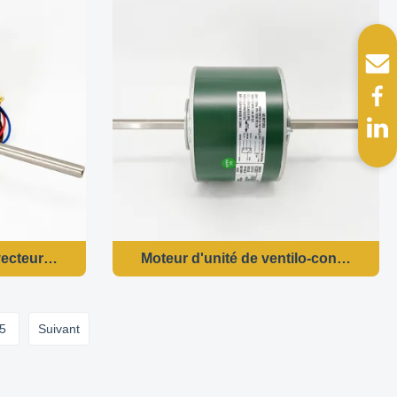
220V 50/60HZ 935/1100RPM
vecteur 48 cadres - 1/6HP 230V 50/60HZ 1330RPM/3VIT
Moteur d'unité de ventilo-convecteur 4
5
Suivant