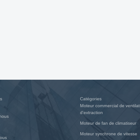
es
Catégories
Moteur commercial de ventila
d'extraction
 nous
Moteur de fan de climatiseur
Moteur synchrone de vitesse
nous