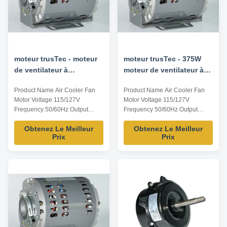
moteur trusTec - moteur
moteur trusTec - 375W
de ventilateur à
moteur de ventilateur à
refroidisseur d'air de
refroidisseur d'air
Product Name Air Cooler Fan
Product Name Air Cooler Fan
550W YDK160-550-4A
YDK160-375-4A
Motor Voltage 115/127V
Motor Voltage 115/127V
Frequency 50/60Hz Output
Frequency 50/60Hz Output
Power 550W Pole 4P AMPS /
Power 375W Pole 4P AMPS /
Obtenez Le Meilleur
Obtenez Le Meilleur
Speed 1425/1725RPM
Speed 1425/1725RPM
Prix
Prix
Insulation Class CL.B Capacitor
Insulation Class CL.B Capacitor
/ Power Factor / Other protection
/ Power Factor / Other protection
THERMALLY PROTECTED Key
THERMALLY PROTECTED Key
Parameters Ps:all dimension
Parameters Ps:all dimension
can be customized according to
can be customized according to
customer requirement. YDK ...
customer requirement. YDK ...