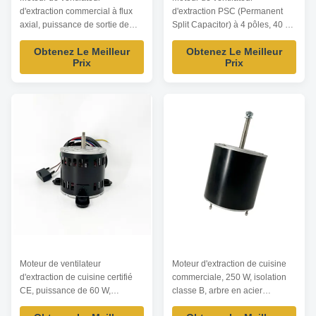
d'extraction commercial à flux
d'extraction PSC (Permanent
axial, puissance de sortie de
Split Capacitor) à 4 pôles, 40 W,
120 W, vitesse de 1 200 tr/min,
1 200 tr/min, conception à
Obtenez Le Meilleur
Obtenez Le Meilleur
type asynchrone monophasé
condensateur avec enroulement
Prix
Prix
avec fonctionnement à faible
en cuivre et revêtement
bruit pour les applications de
électrophorétique pour une
ventilation commerciale.
durabilité et une résistance à la
corrosion améliorées.
Moteur de ventilateur
Moteur d'extraction de cuisine
d'extraction de cuisine certifié
commerciale, 250 W, isolation
CE, puissance de 60 W,
classe B, arbre en acier
conception centrifuge à
inoxydable, conception