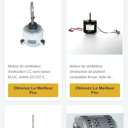
d'origine.
Broan, isolation de classe E.
Moteur de ventilateur
Moteur de ventilateur
d'extraction CC sans balais
d'extraction de plafond
BLDC, entrée DC310 V,
compatible Broan, taille de
puissance 70 W, vitesse de 1
cadre de 3,3 pouces, roulement
Obtenez Le Meilleur
Obtenez Le Meilleur
500 tr/min, construction en
à manchon, 1200 tr/min,
Prix
Prix
plastique résine pour unités
remplacement direct des
d'échappement et de ventilation
modèles d'aération de plafond
intérieures. Conception sans
de salle de bain Broan.
balais pour une durée de vie
Construction conforme aux
prolongée.
normes UL.