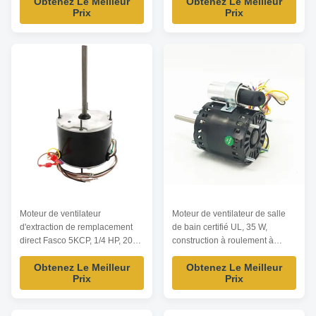
Obtenez Le Meilleur
Obtenez Le Meilleur
protection thermique pour les
centrifuge haute pression pour
Prix
Prix
applications de ventilation de
les systèmes de ventilation
restaurants et de cuisines
exigeants des restaurants et des
commerciales. Coupure de
cuisines commerciales.
surcharge thermique intégrée
pour la conformité en matière de
sécurité.
Moteur de ventilateur
Moteur de ventilateur de salle
d'extraction de remplacement
de bain certifié UL, 35 W,
direct Fasco 5KCP, 1/4 HP, 208-
construction à roulement à
230 V, conception de rénovation
billes, fonctionnement
Obtenez Le Meilleur
Obtenez Le Meilleur
pour hotte de cuisine et
silencieux à ≤ 38 dB(A), 120 V
Prix
Prix
ventilation commerciale.
60 Hz, compatible avec les
Ajustement dimensionnel parfait
modèles de ventilateur
avec les supports de montage
d'extraction de salle de bain