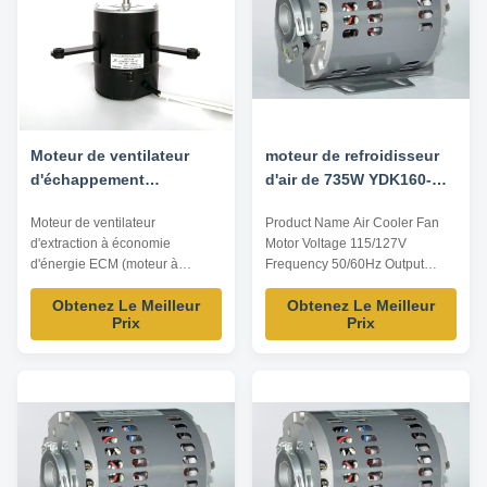
Moteur de ventilateur
moteur de refroidisseur
d'échappement
d'air de 735W YDK160-
commercial à
735-4A
Moteur de ventilateur
Product Name Air Cooler Fan
commutation
d'extraction à économie
Motor Voltage 115/127V
électronique ECM 150W à
d'énergie ECM (moteur à
Frequency 50/60Hz Output
flux d'air constant
commutation électronique), 150
Power 735W Pole 4P AMPS /
Isolation de classe B
Obtenez Le Meilleur
Obtenez Le Meilleur
W, technologie à débit d'air
Speed 1425/1725RPM
Prix
Prix
constant, efficacité 15 %
Insulation Class CL.B Capacitor
supérieure à celle des moteurs
/ Power Factor / Other protection
PSC traditionnels, isolation de
THERMALLY PROTECTED Key
classe E pour les systèmes de
Parameters Ps:all dimension
ventilation commerciaux.
can be customized according to
customer requirement. YDK ...