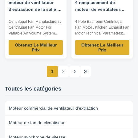
moteur de ventilateur
4 remplacement de
d'extraction de la salle de
moteur de ventilateur
bains 40W pour le
d'extraction de cuisine
Centrifugal Fan Manufacturers /
4 Pole Bathroom Centrifugal
système variable de
de Polonais 1200rpm 40w
Centrifugal Fan Motor For
Fan Motor , Kitchen Exhaust Fan
volume de l'air
Variable Air Volume System
Motor Technical Parameters:
Name : single phase
Model Power /W Frequency /Hz
Obtenez Le Meilleur
Obtenez Le Meilleur
asynchronous motor for small
Speed /RPM Voltage /V Winding
Prix
Prix
centrifugal fan. Production
YDK80-20-4 20 50 1200 220
application : Kitechen and
copper YDK80-40-4 40 50 1200
bathroom ventilation
220 copper YDK80-40-2 40 50
equipment,freash air ventilation
2800 220 copper Note: Listed
1
2
system. Product features : Nickel
are representative motors, only
plating for shaft...
for ...
Toutes les catégories
Moteur commercial de ventilateur d'extraction
Moteur de fan de climatiseur
Moteur synchrone de vitesse