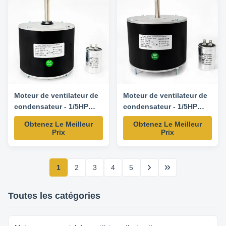
Moteur de ventilateur de
Moteur de ventilateur de
condensateur - 1/5HP
condensateur - 1/5HP
208-230V 60HZ 825RPM-
208-230V 60HZ 825RPM-
Obtenez Le Meilleur
Obtenez Le Meilleur
K55HXAJS-4107 Moteur
Packard 45210 moteur de
Prix
Prix
de remplacement
remplacement
1
2
3
4
5
Toutes les catégories