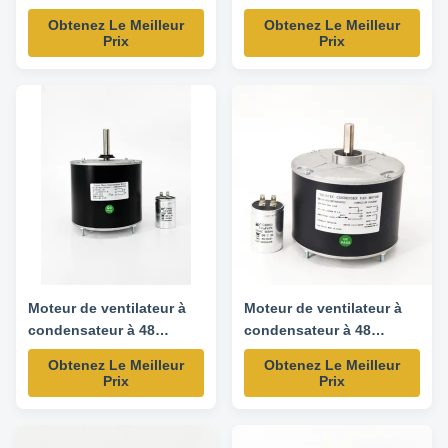
1075RPM 60Hz 1/6HP
0131M00018PSP
Obtenez Le Meilleur
Obtenez Le Meilleur
Technical parameters Model No.
Prix
Prix
Power HP Voltage Speed
RPM/SPD Century Genteq
Fasco YDK140-125-6A 1/6 208-
230V 60Hz 1075/1 FSE1016S
3727 D917 YDK140-185-6A 1/4
208-230V 60Hz 1075/1
FSE1026S 3728 3732 ...
Moteur de ventilateur à
Moteur de ventilateur à
condensateur à 48
condensateur à 48
cadres - 1/4HP 208-230V
cadres - 1/4HP 208/230V
Obtenez Le Meilleur
Obtenez Le Meilleur
60HZ 850RPM
60HZ 1100RPM 5uF/370V
Prix
Prix
CW/CCW Rotation -
5KCP39EGS070S Moteur
de remplacement