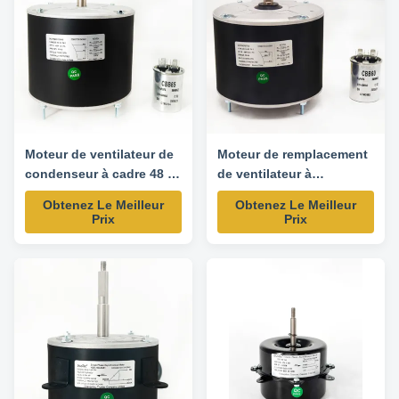
208-230V Frequency 50/60 Hz
Speed 1075 ...
Moteur de ventilateur de
Moteur de remplacement
condenseur à cadre 48 -
de ventilateur à
1/3 CV 208-230V 60Hz
condensateur à 48
Obtenez Le Meilleur
Obtenez Le Meilleur
1075 tr/min - Moteur de
cadres - 1/8HP 208-230V
Prix
Prix
remplacement
60HZ 825RPM-
5KCP39GGY209AS
5KCP39DFS773S