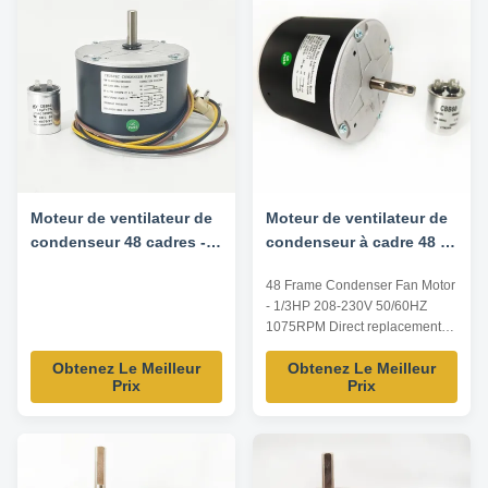
Moteur de ventilateur de
Moteur de ventilateur de
condenseur 48 cadres -
condenseur à cadre 48 -
1/10HP 208/230V 60HZ
1/3 CV 208-230V 50/60HZ
48 Frame Condenser Fan Motor
1100RPM 5uF/370V
1075 tr/min - Moteur de
- 1/3HP 208-230V 50/60HZ
Rotation CW/CCW -
remplacement K55HXAJT-
1075RPM Direct replacement
Moteur de remplacement
4108
for K55HXAJT-4108 motor.
5KCP39BGS069S
Obtenez Le Meilleur
Obtenez Le Meilleur
Designed for reliable
Prix
Prix
performance in condenser fan
applications. Product
Specifications Motor Type 48
Frame Condenser Fan Motor
Horsepower 1/3 HP Voltage