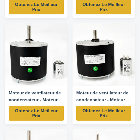
60HZ 920RPM/3SPD
208-230V 50/60HZ
Obtenez Le Meilleur
Obtenez Le Meilleur
1075RPM-K55HXAJT-4108
Prix
Prix
Moteur de remplacement
Moteur de ventilateur de
Moteur de ventilateur de
condensateur - Moteur
condensateur - Moteur
de remplacement 1/4HP
de remplacement 130W
Obtenez Le Meilleur
Obtenez Le Meilleur
208-230V 60HZ 825RPM-
208-230V 50HZ 825RPM-
Prix
Prix
Y7S859D545L
K55HXAHS-4085