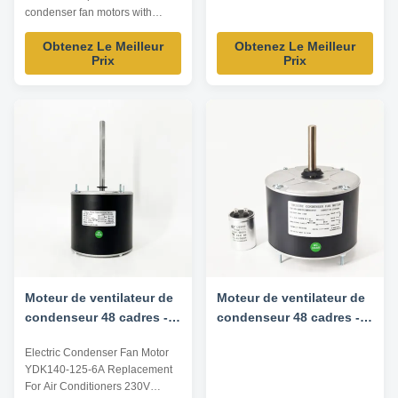
condenser fan motors with
7.5uF capacitor Product
Obtenez Le Meilleur
Obtenez Le Meilleur
specification: Listed are
Prix
Prix
representative motors, only for
reference, dimensions and
parameters can be customized
according to customer
requirements, OEM/ODM
offered. Electrical parameters:
Model YDK-140...
Moteur de ventilateur de
Moteur de ventilateur de
condenseur 48 cadres -
condenseur 48 cadres -
1/6HP 208-230V 60HZ
1/4HP 208/230V 60HZ
Electric Condenser Fan Motor
1075RPM
1100RPM 5uF/370V
YDK140-125-6A Replacement
Rotation CW/CCW -
For Air Conditioners 230V
Moteur de remplacement