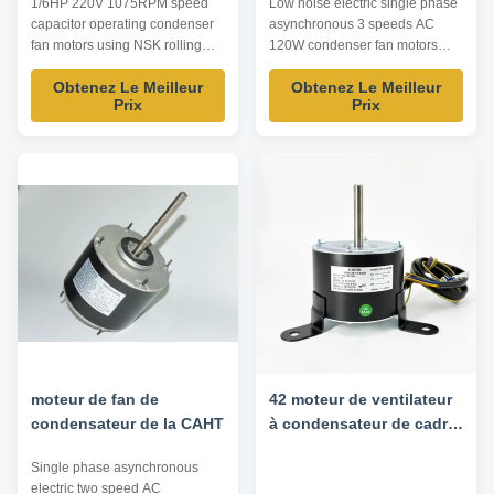
1/6HP 220V 1075RPM speed
Low noise electric single phase
1/6HP
capacitor operating condenser
asynchronous 3 speeds AC
fan motors using NSK rolling
120W condenser fan motors
bearing Product specification:
Product specification: Listed are
Obtenez Le Meilleur
Obtenez Le Meilleur
Listed are representative
representative motors, only for
Prix
Prix
motors, only for reference,
reference, dimensions and
dimensions and parameters can
parameters can be customized
be customized according to
according to customer
customer requirements,
requirements, OEM/ODM
OEM/ODM offered. Model
offered. Model Number Voltage
Number Voltage /V Frequency ...
/V Frequency /Hz Power ...
moteur de fan de
42 moteur de ventilateur
condensateur de la CAHT
à condensateur de cadre
- 1/10HP 220-240V 50HZ
Single phase asynchronous
850RPM
electric two speed AC