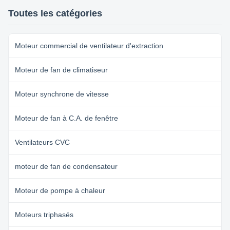
dimension reduced. 2. wide
speed regulation range, smooth
Toutes les catégories
start-up and low start-up ...
Moteur commercial de ventilateur d'extraction
Moteur de fan de climatiseur
Moteur synchrone de vitesse
Moteur de fan à C.A. de fenêtre
Ventilateurs CVC
moteur de fan de condensateur
Moteur de pompe à chaleur
Moteurs triphasés