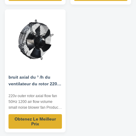
500~16000m³/h Operating
compact and the axial
Temperature: -20℃~80℃
dimension reduced. 2. wide
Driving Mode: inner rotor motor
speed regulation range, smooth
Technical Parameters: ...
start-up and low start-up current
...
bruit axial du ³ /h du
ventilateur du rotor 220v
externe 50Hz 1200m petit
220v outer rotor axial flow fan
50Hz 1200 air flow volume
small noise blower fan Product
Advantage 1. compact structure
Obtenez Le Meilleur
and small size Integral design of
Prix
motor makes the whole structure
more compact and the axial