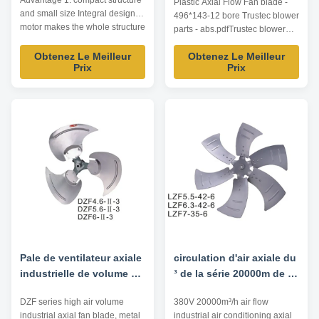
Advantage 1. compact structure
Plastic Axial Flow Fan blade -
and small size Integral design of
496*143-12 bore Trustec blower
motor makes the whole structure
parts - abs.pdfTrustec blower
more compact and the axial
parts - abs.pdf
dimension reduced. 2. wide
Obtenez Le Meilleur
Obtenez Le Meilleur
Prix
Prix
speed regulation range, smooth
start-up and low start-up current
Special squirrel cage rotor
structure and one-time die ...
Pale de ventilateur axiale
circulation d'air axiale du
industrielle de volume de
³ de la série 20000m de la
l'air de série de DZF
pale de ventilateur de la
DZF series high air volume
380V 20000m³/h air flow
haute, roue à aubes de
climatisation 380V
industrial axial fan blade, metal
industrial air conditioning axial