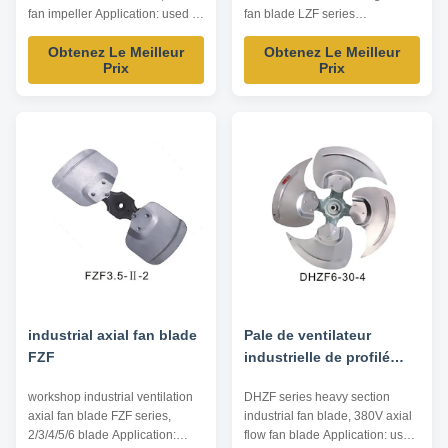
fan en métal
industrielle LZF/H
fan impeller Application: used in
fan blade LZF series
low airflow intake resistance
Application: used in screw
Obtenez Le Meilleur
Obtenez Le Meilleur
occasions, such as air
compressor, general
Prix
Prix
conditioning, heat pump...
ventilation... Impeller Diameter:
Impeller Diameter: 560~800mm
350~900mm Air Volume:
Air Volume: 4000~20000m³/h
1800~30000m³/h Operating
Operating Temperature:
Temperature: -20℃~80℃
-10℃~80℃ Driving Mode: inner
Driving Mode: inner rotor motor
rotor motor ...
Technical Parameters Model Air
Volume ...
industrial axial fan blade
Pale de ventilateur
FZF
industrielle de profilé
lourd de série de DHZF,
workshop industrial ventilation
DHZF series heavy section
lame de ventilateur 380V
axial fan blade FZF series,
industrial fan blade, 380V axial
axial
2/3/4/5/6 blade Application:
flow fan blade Application: used