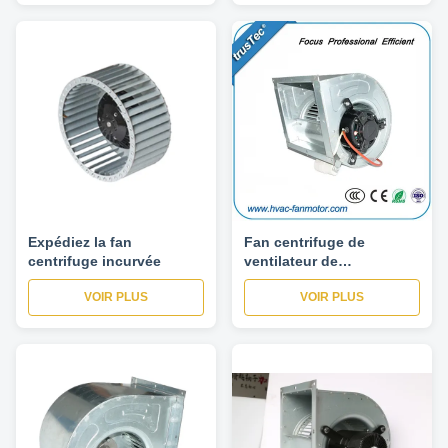
Expédiez la fan
Fan centrifuge de
centrifuge incurvée
ventilateur de
climatisation de la CAHT
VOIR PLUS
VOIR PLUS
SYZ9-9-1400 avec la
double admission de
circulation d'air, fan
centrifuge 3250m3/H en
métal