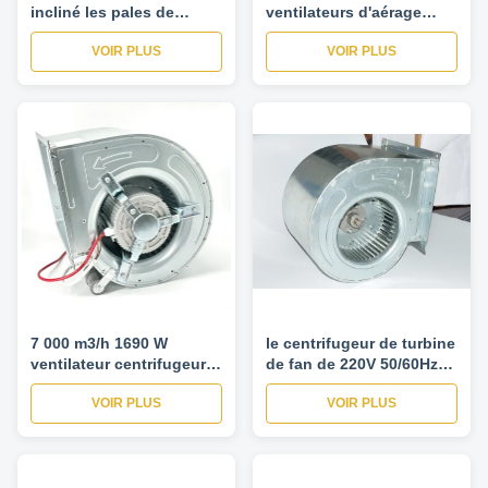
incliné les pales de
ventilateurs d'aérage
ventilateur centrifuges
centrifuges centrifuges
VOIR PLUS
VOIR PLUS
avec le condensateur
du ³ de la fan 2000M/H
courant le moteur externe
de rotor
7 000 m3/h 1690 W
le centrifugeur de turbine
ventilateur centrifugeur
de fan de 220V 50/60Hz
12-12-1100
l'approbation de la CE du
VOIR PLUS
VOIR PLUS
ventilateur d'extraction
1100 t/mn