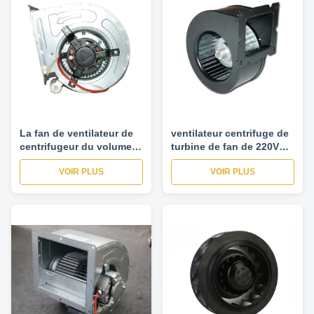
La fan de ventilateur de
ventilateur centrifuge de
centrifugeur du volume
turbine de fan de 220V
de l'air 4250, fan radiale
50/60Hz avec 4250
VOIR PLUS
VOIR PLUS
conçoivent en fonction
volumes de l'air
du client