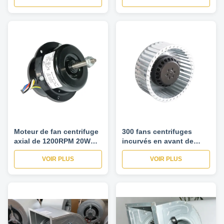
Moteur de fan centrifuge
300 fans centrifuges
axial de 1200RPM 20W
incurvés en avant de
40W avec le
ventilateur de Cfm,
VOIR PLUS
VOIR PLUS
condensateur de 2uF
ventilateur d'extraction
450V
centrifuge de 5 pouces