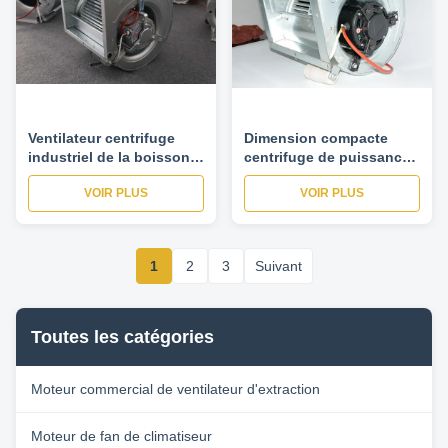
Ventilateur centrifuge
Dimension compacte
industriel de la boisson
centrifuge de puissance
880RPM
de sortie de moteur de
VOIR PLUS
VOIR PLUS
fan de climatisation de
fan de ventilateur de
900W 220v 50Hz
1
2
3
Suivant
Toutes les catégories
Moteur commercial de ventilateur d'extraction
Moteur de fan de climatiseur