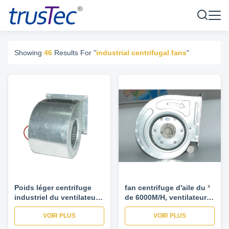
Showing
46
Results For "
industrial centrifugal fans
"
Poids léger centrifuge
fan centrifuge d'aile du ³
industriel du ventilateur
de 6000M/H, ventilateurs
de fan du rendement
d'aérage centrifuges pour
VOIR PLUS
VOIR PLUS
950RPM élevé 1hp 4/6/8
traiter l'usine