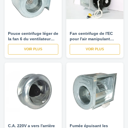
Pouce centrifuge léger de
Fan centrifuge de l'EC
la fan 6 du ventilateur
pour l'air manipulant
650W/8 avancent le
l'unité AHU, ventilateur
VOIR PLUS
VOIR PLUS
ventilateur petit à petit de
centrifuge de BLDC
fan centrifuge
C.A. 220V a vers l'arrière
Fumée épuisant les