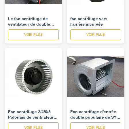
Le fan centrifuge de
fan centrifuge vers
ventilateur de double
l'arrière incurvée
admission de SYZ7-7
VOIR PLUS
VOIR PLUS
90W 6P, grande volute
logée a galvanisé la
feuille
Fan centrifuge 2/4/6/8
Fan centrifuge d'entrée
Polonais de ventilateur
double populaire de SYZ
en métal en avant externe
220v pour traiter l'usine
VOIR PLUS
VOIR PLUS
de rotor à faible bruit