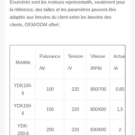
Énumérés sont les moteurs représentatifs, seulement pour
la référence, des tailles et les paramètres peuvent être
adaptés aux besoins du client selon les besoins des
clients, OEM/ODM offert.
Puissance
Tension
Vitesse
Actuel
Modèle
/W
/V
/RPM
/A
YDK100-
100
220
850/700
0,85
6
YDK150-
150
220
800/600
1,5
6
YDK-
200
220
830/600
2
200-6