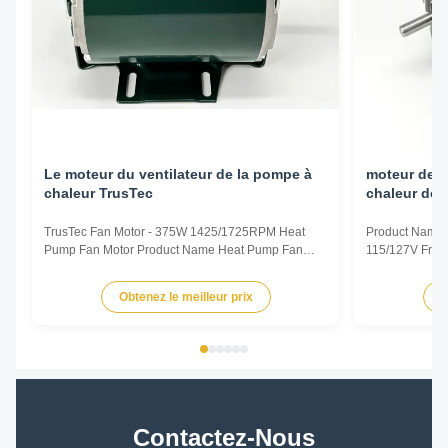
Le moteur du ventilateur de la pompe à
moteur de v
chaleur TrusTec
chaleur de 
TrusTec Fan Motor - 375W 1425/1725RPM Heat
Product Name 
Pump Fan Motor Product Name Heat Pump Fan
115/127V Freq
Motor Voltage 115/127V Frequency 50/60Hz Output
Pole 4P AMPS
Power 375W Pole 4P AMPS 8.1/6.5 Speed
Insulation Cla
Obtenez le meilleur prix
O
1425/1725RPM Insulation Class CL.B Capacitor /
Other protec
Power Factor 0.67 Other protection THERMALLY
Parameters Mo
PROTECTED Key Parameters Model Power ...
/RPM Current /
Contactez-Nous