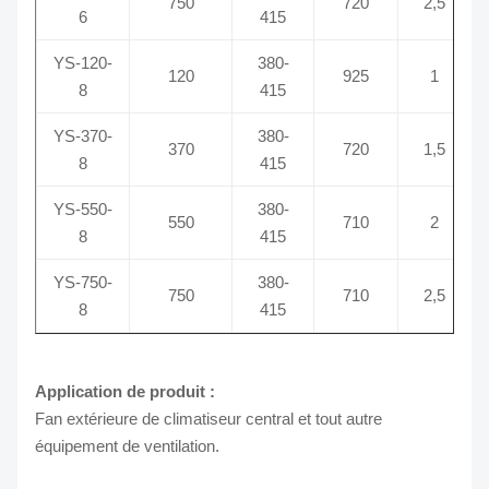
750
720
2,5
6
415
YS-120-
380-
120
925
1
8
415
YS-370-
380-
370
720
1,5
8
415
YS-550-
380-
550
710
2
8
415
YS-750-
380-
750
710
2,5
8
415
Application de produit :
Fan extérieure de climatiseur central et tout autre
équipement de ventilation.