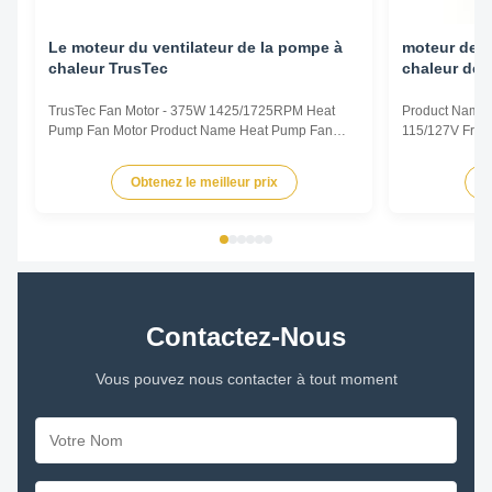
Le moteur du ventilateur de la pompe à
moteur de v
chaleur TrusTec
chaleur de 
TrusTec Fan Motor - 375W 1425/1725RPM Heat
Product Name 
Pump Fan Motor Product Name Heat Pump Fan
115/127V Freq
Motor Voltage 115/127V Frequency 50/60Hz Output
Pole 4P AMPS
Power 375W Pole 4P AMPS 8.1/6.5 Speed
Insulation Cla
Obtenez le meilleur prix
O
1425/1725RPM Insulation Class CL.B Capacitor /
Other protec
Power Factor 0.67 Other protection THERMALLY
Parameters Mo
PROTECTED Key Parameters Model Power ...
/RPM Current /
Contactez-Nous
Vous pouvez nous contacter à tout moment