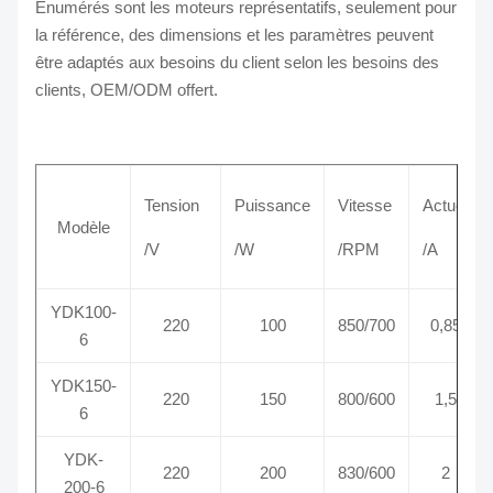
Énumérés sont les moteurs représentatifs, seulement pour
la référence, des dimensions et les paramètres peuvent
être adaptés aux besoins du client selon les besoins des
clients, OEM/ODM offert.
Tension
Puissance
Vitesse
Actuel
Modèle
/V
/W
/RPM
/A
YDK100-
220
100
850/700
0,85
6
YDK150-
220
150
800/600
1,5
6
YDK-
220
200
830/600
2
200-6