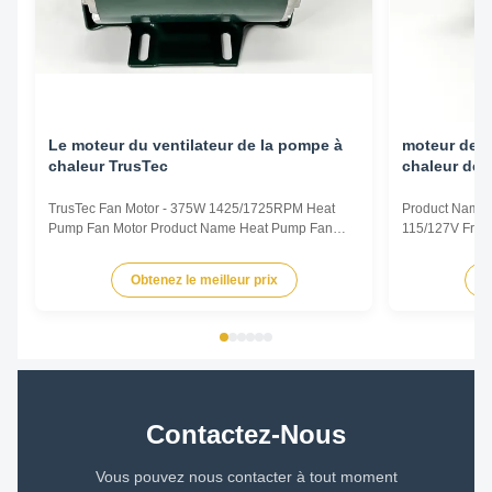
Le moteur du ventilateur de la pompe à
moteur de v
chaleur TrusTec
chaleur de 
TrusTec Fan Motor - 375W 1425/1725RPM Heat
Product Name 
Pump Fan Motor Product Name Heat Pump Fan
115/127V Freq
Motor Voltage 115/127V Frequency 50/60Hz Output
Pole 4P AMPS
Power 375W Pole 4P AMPS 8.1/6.5 Speed
Insulation Cla
Obtenez le meilleur prix
O
1425/1725RPM Insulation Class CL.B Capacitor /
Other protec
Power Factor 0.67 Other protection THERMALLY
Parameters Mo
PROTECTED Key Parameters Model Power ...
/RPM Current /
Contactez-Nous
Vous pouvez nous contacter à tout moment