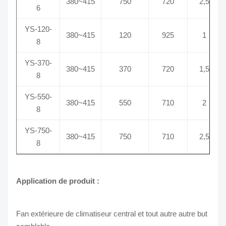
380~415
750
720
2,5
6
YS-120-
380~415
120
925
1
8
YS-370-
380~415
370
720
1,5
8
YS-550-
380~415
550
710
2
8
YS-750-
380~415
750
710
2,5
8
Application de produit :
Fan extérieure de climatiseur central et tout autre autre but