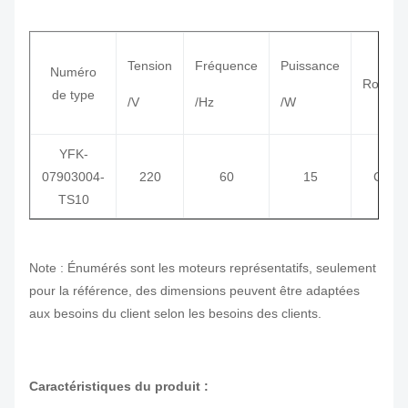
Tension
Fréquence
Puissance
Numéro
Rotatio
de type
/V
/Hz
/W
YFK-
07903004-
220
60
15
CL E
TS10
Note : Énumérés sont les moteurs représentatifs, seulement
pour la référence, des dimensions peuvent être adaptées
aux besoins du client selon les besoins des clients.
Caractéristiques du produit :