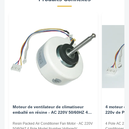
Moteur de ventilateur de climatiseur
4 moteur d'
emballé en résine - AC 220V 50/60HZ 4
220v de Pol
pôles
électrique d
Resin Packed Air Conditioner Fan Motor - AC 220V
4 Pole AC 220v
50/60HZ 4 Pole Model Number Voltage/V
Conditioner F