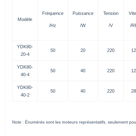
Fréquence
Puissance
Tension
Vit
Modèle
/Hz
/W
/V
/R
YDK80-
50
20
220
12
20-4
YDK80-
50
40
220
12
40-4
YDK80-
50
40
220
28
40-2
Note : Énumérés sont les moteurs représentatifs, seulement pour