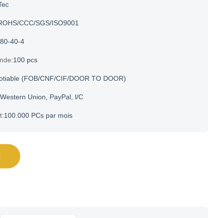
Tec
ROHS/CCC/SGS/ISO9001
80-40-4
nde:
100 pcs
otiable (FOB/CNF/CIF/DOOR TO DOOR)
 Western Union, PayPal, l/C
t:
100.000 PCs par mois