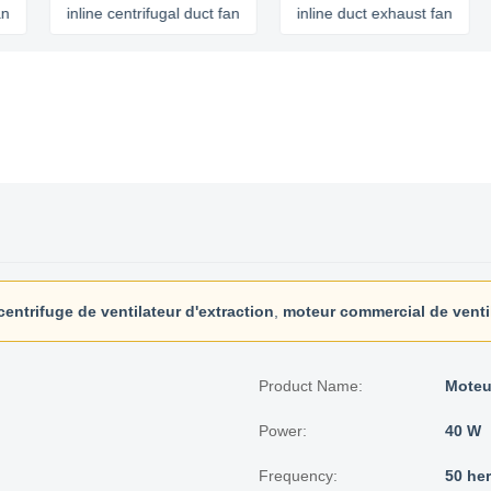
inline centrifugal duct fan
inline duct exhaust fan
qui
entrifuge de ventilateur d'extraction
,
moteur commercial de venti
Product Name:
Moteu
Power:
40 W
Frequency:
50 her