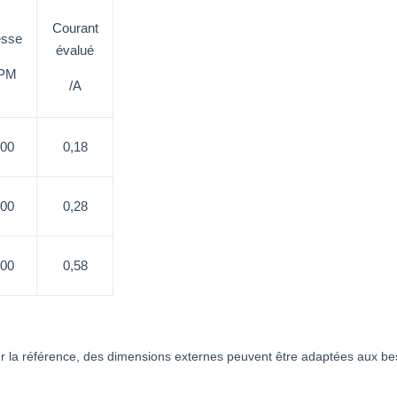
Courant
esse
évalué
PM
/A
00
0,18
00
0,28
00
0,58
 la référence, des dimensions externes peuvent être adaptées aux besoi