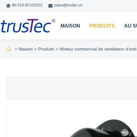
86-519-85105253
sales@trustec.cn
MAISON
PRODUITS
AU S
>
Maison
>
Produits
>
Moteur commercial de ventilateur d'extr