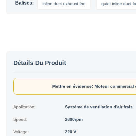
Balises:
 duct fan
inline duct exhaust fan
quiet inline duct fan
Détails Du Produit
Mettre en évidence:
Moteur commercial c
Application:
Système de ventilation d'air frais
Speed:
2800rpm
Voltage:
220 V