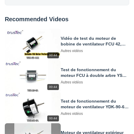
Recommended Videos
Vidéo de test du moteur de
bobine de ventilateur FCU 42,
220V, 3 vitesses, 1300/1440 tr/min
Autres vidéos
00:44
Test de fonctionnement du
moteur FCU à double arbre YSK-
20-6A | 20W 220V 935/1100RPM
Autres vidéos
00:44
Test de fonctionnement du
moteur de ventilateur YDK-90-6A-
KDT pour les unités à
Autres vidéos
condensateur CVC
00:44
Moteur de ventilateur extérieur