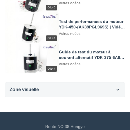
fonctionnant à 230 V 50 Hz | Test
Autres vidéos
YDK-550-4B60
00:45
Test de performances du moteur
YDK-450-(AK39PGL969S) | Vidéo
du moteur à condensateur AC
Autres vidéos
00:44
Guide de test du moteur à
courant alternatif YDK-375-6A68 -
Vidéo sur les performances
Autres vidéos
réelles
00:44
Zone visuelle
All Videos
Moteur de ventilateur extérieur
Route NO.38 Hongye