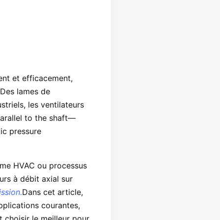
nt et efficacement,
Des lames de
riels, les ventilateurs
arallel to the shaft—
ic pressure
stème HVAC ou processus
rs à débit axial sur
ission.
Dans cet article,
pplications courantes,
choisir le meilleur pour