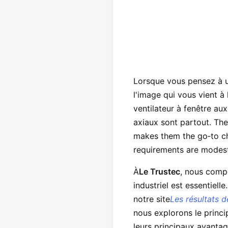
Lorsque vous pensez à u
l'image qui vous vient à
ventilateur à fenêtre au
axiaux sont partout. Thei
makes them the go‑to cho
requirements are modest
À
Le Trustec
, nous comp
industriel est essentiel
notre site
Les résultats d
nous explorons le princi
leurs principaux avantag