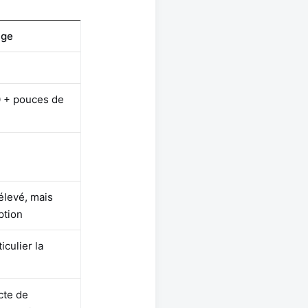
uge
10 + pouces de
élevé, mais
ption
iculier la
ecte de