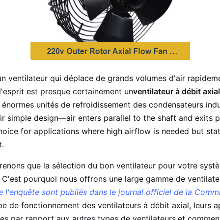
n ventilateur qui déplace de grands volumes d'air rapideme
 l'esprit est presque certainement un
ventilateur à débit axial
x énormes unités de refroidissement des condensateurs indust
r simple design—air enters parallel to the shaft and exits p
ice for applications where high airflow is needed but stat
.
renons que la sélection du bon ventilateur pour votre sy
le. C'est pourquoi nous offrons une large gamme de ventilateu
e l'enquête sont publiés dans le journal officiel de la Comm
pe de fonctionnement des ventilateurs à débit axial, leurs a
es par rapport aux autres types de ventilateurs,et comment 