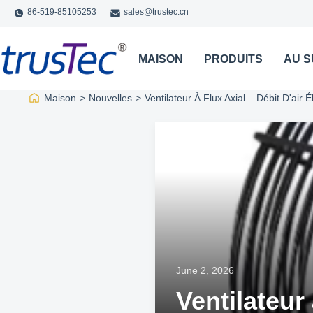
86-519-85105253
sales@trustec.cn
MAISON
PRODUITS
AU S
Maison
>
Nouvelles
>
Ventilateur À Flux Axial – Débit D'air
June 2, 2026
Ventilateur 